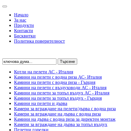
Начало
За нас
Продукти
Контакти
Бисквитки
Политика поверителност
Котли на пелети АС - Италия
Камини на пелети с водна риза АС- Италия
Камини на пелети с водна риза - Гърция
Камини на пелети с въздуховоди АС - Италия
Камини на пелети за топъл въздух АС - Италия
Камини на пелети за топъл въздух - Гърция
Камини на пелети и дърва
Камери за вграждане на пелети/дърва с водна риза
Камери за вграждане на дърва с водна риза
Камини на дърва с водна риза за директен монтаж
Камери за вграждане на дърва за топъл въздух
Пелетни горелки